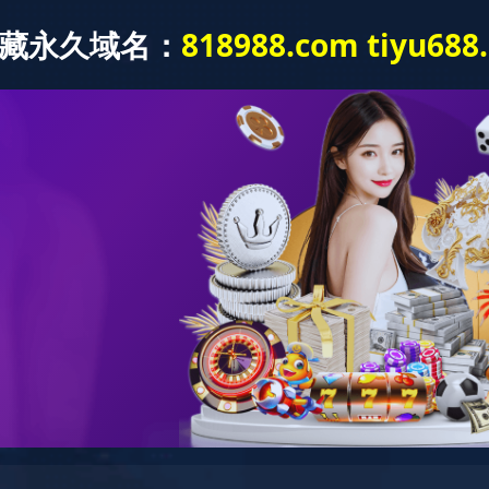
：400-993-6860
关于我们
产品中心
新闻